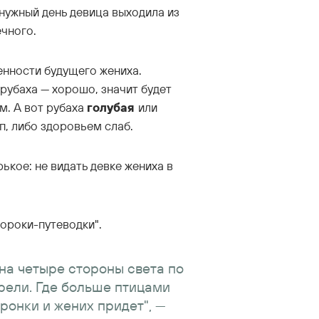
 нужный день девица выходила из
ечного.
енности будущего жениха.
рубаха — хорошо, значит будет
м. А вот рубаха
голубая
или
уп, либо здоровьем слаб.
рькое: не видать девке жениха в
ороки-путеводки".
на четыре стороны света по
трели. Где больше птицами
оронки и жених придет", —