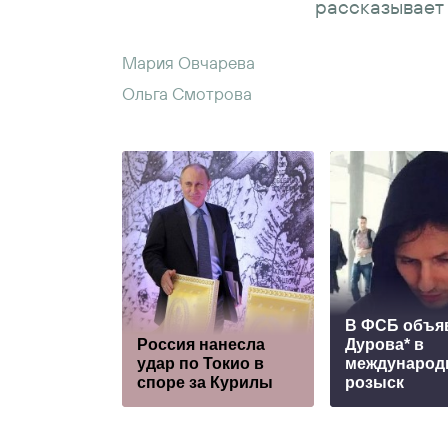
рассказывает 
Мария Овчарева
Ольга Смотрова
В ФСБ объя
Россия нанесла
Дурова* в
удар по Токио в
междунаро
споре за Курилы
розыск