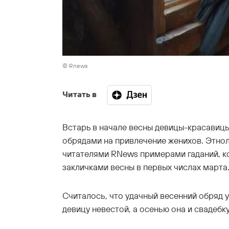
© Rnews
Читать в
Встарь в начале весны девицы-красавицы
обрядами на привлечение женихов. Этно
читателями RNews примерами гаданий, к
закличками весны в первых числах марта
Считалось, что удачный весенний обряд у
девицу невестой, а осенью она и свадебку