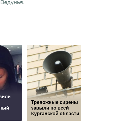
Ведунья.
вили
Тревожные сирены
Польша обсужда
дный
завыли по всей
депортацию
Курганской области
украинских муж