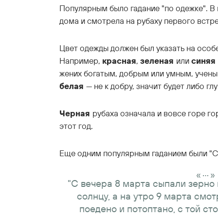
Популярным было гадание "по одежке". В
дома и смотрела на рубаху первого встр
Цвет одежды должен был указать на особ
Например,
красная
,
зеленая
или
синяя
жених богатым, добрым или умным, учены
белая
— не к добру, значит будет либо гл
Черная
рубаха означала и вовсе горе го
этот год.
Еще одним популярным гаданием были "С
...
«
»
"С вечера 8 марта сыпали зерно 
солнцу, а на утро 9 марта смо
поедено и потоптано, с той ст