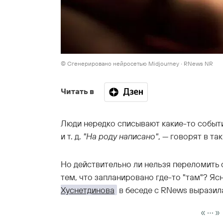
© Сгенерировано нейросетью Midjourney ∙ RNews NR
Читать в
Люди нередко списывают какие-то события
и т. д.
"На роду написано"
, — говорят в та
Но действительно ли нельзя переломить 
тем, что запланировано где-то "там"? Я
Хуснетдинова
в беседе с RNews выразил
...
«
»