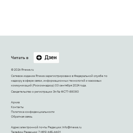
Читать в
© 2026 Rnews.ru
Сетевое издание Rnews зарегистрировано в Федеральной службе по
надзору в сфере связи, информационных технологий и массовых
коммуникаций (Роскомнадзор) 03 сентября 2024 года.
Свидетельство о регистрации Эл № ФС77-88080
Архив
Контакты
Политика конфиденциальности
Обратная связь
Адрес электронной почты Редакции:
Info@rnews.ru
Телефон Редакции: 7 (495) 645-6601