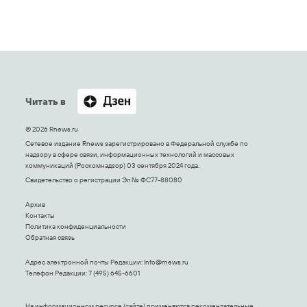
Читать в
© 2026 Rnews.ru
Сетевое издание Rnews зарегистрировано в Федеральной службе по
надзору в сфере связи, информационных технологий и массовых
коммуникаций (Роскомнадзор) 03 сентября 2024 года.
Свидетельство о регистрации Эл № ФС77-88080
Архив
Контакты
Политика конфиденциальности
Обратная связь
Адрес электронной почты Редакции:
Info@rnews.ru
Телефон Редакции: 7 (495) 645-6601
На информационном ресурсе (сайте) применяются рекомендательные