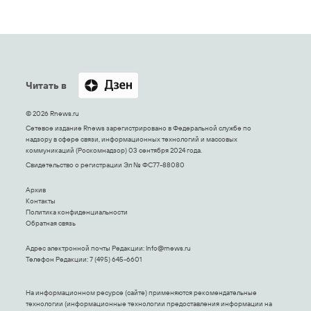
Читать в
© 2026 Rnews.ru
Сетевое издание Rnews зарегистрировано в Федеральной службе по
надзору в сфере связи, информационных технологий и массовых
коммуникаций (Роскомнадзор) 03 сентября 2024 года.
Свидетельство о регистрации Эл № ФС77-88080
Архив
Контакты
Политика конфиденциальности
Обратная связь
Адрес электронной почты Редакции:
Info@rnews.ru
Телефон Редакции: 7 (495) 645-6601
На информационном ресурсе (сайте) применяются рекомендательные
технологии (информационные технологии предоставления информации на