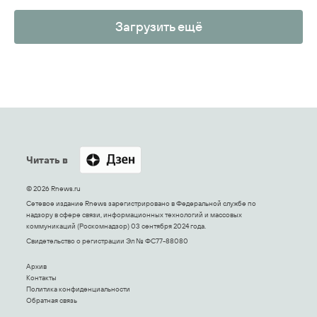
Загрузить ещё
Читать в
© 2026 Rnews.ru
Сетевое издание Rnews зарегистрировано в Федеральной службе по
надзору в сфере связи, информационных технологий и массовых
коммуникаций (Роскомнадзор) 03 сентября 2024 года.
Свидетельство о регистрации Эл № ФС77-88080
Архив
Контакты
Политика конфиденциальности
Обратная связь