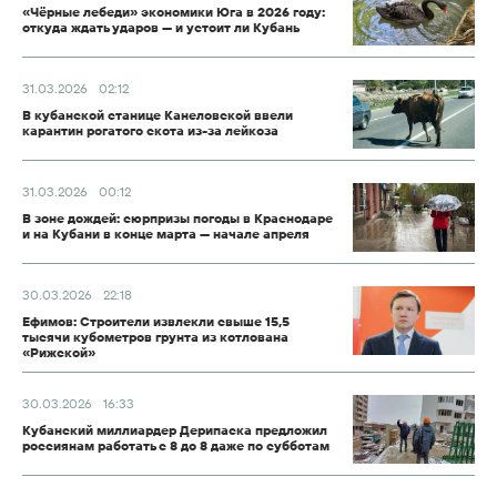
«Чёрные лебеди» экономики Юга в 2026 году:
откуда ждать ударов — и устоит ли Кубань
31.03.2026
02:12
В кубанской станице Канеловской ввели
карантин рогатого скота из-за лейкоза
31.03.2026
00:12
В зоне дождей: сюрпризы погоды в Краснодаре
и на Кубани в конце марта — начале апреля
30.03.2026
22:18
Ефимов: Строители извлекли свыше 15,5
тысячи кубометров грунта из котлована
«Рижской»
30.03.2026
16:33
Кубанский миллиардер Дерипаска предложил
россиянам работать с 8 до 8 даже по субботам