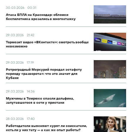
30.03.2026
00:31
Атака БПЛА на Краснодар: обломки
беспилотника врезались в многоэтажку
29.03.2026
21:42
Тормозит видео «ВКонтакте»: смотреть вообще
невозможно
29.03.2026
17:19
Ретроградный Меркурий передал эстафету
периоду «разворота»: что это значит для
Кубани
29.03.2026
14:36
Мужчины в Темрюке спасли дельфина,
запутавшегося в сети у пристани
28.03.2026
17:40
Работодатели выясняют курят ли соискатели,
есть ли у них тату — а как же опыт работы?