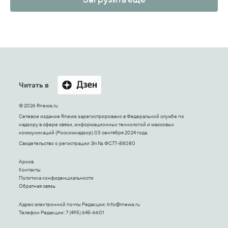
Читать в
© 2026 Rnews.ru
Сетевое издание Rnews зарегистрировано в Федеральной службе по
надзору в сфере связи, информационных технологий и массовых
коммуникаций (Роскомнадзор) 03 сентября 2024 года.
Свидетельство о регистрации Эл № ФС77-88080
Архив
Контакты
Политика конфиденциальности
Обратная связь
Адрес электронной почты Редакции:
Info@rnews.ru
Телефон Редакции: 7 (495) 645-6601