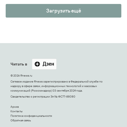
Загрузить ещё
Читать в
© 2026 Rnews.ru
Сетевое издание Rnews зарегистрировано в Федеральной службе по
надзору в сфере связи, информационных технологий и массовых
коммуникаций (Роскомнадзор) 03 сентября 2024 года.
Свидетельство о регистрации Эл № ФС77-88080
Архив
Контакты
Политика конфиденциальности
Обратная связь